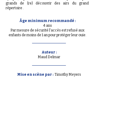
grands de (re) découvrir des airs du grand
répertoire .
Âge minimum recommandé :
4 ans
Par mesure de sécurité l'accès est refusé aux
enfants de moins de 1 an pour protéger leur ouïe.​
Auteur :
Maud Delmar
Mise en scène par :
Timothy Meyers